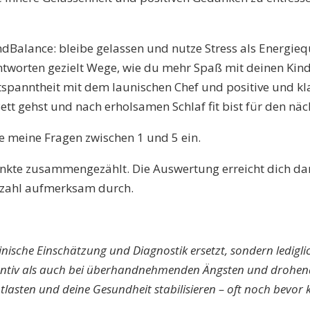
Balance: bleibe gelassen und nutze Stress als Energieq
Antworten gezielt Wege, wie du mehr Spaß mit deinen Ki
spanntheit mit dem launischen Chef und positive und kl
tt gehst und nach erholsamen Schlaf fit bist für den näc
e meine Fragen zwischen 1 und 5 ein.
nkte zusammengezählt. Die Auswertung erreicht dich dann 
tzahl aufmerksam durch.
zinische Einschätzung und Diagnostik ersetzt, sondern lediglic
ntiv als auch bei überhandnehmenden Ängsten und drohen
ntlasten und deine Gesundheit stabilisieren – oft noch bevor