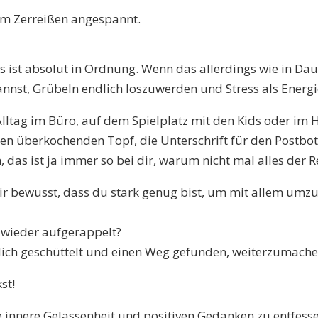
rm Zerreißen angespannt.
s ist absolut in Ordnung. Wenn das allerdings wie in Dauer
kannst, Grübeln endlich loszuwerden und Stress als Energ
Alltag im Büro, auf dem Spielplatz mit den Kids oder im H
den überkochenden Topf, die Unterschrift für den Postbo
 das ist ja immer so bei dir, warum nicht mal alles der 
ir bewusst, dass du stark genug bist, um mit allem umz
 wieder aufgerappelt?
dich geschüttelt und einen Weg gefunden, weiterzumach
st!
e innere Gelassenheit und positiven Gedanken zu entfesse