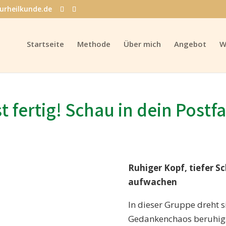
urheilkunde.de
Startseite
Methode
Über mich
Angebot
W
t fertig! Schau in dein Postf
Ruhiger Kopf, tiefer S
aufwachen
In dieser Gruppe dreht s
Gedankenchaos beruhigst,